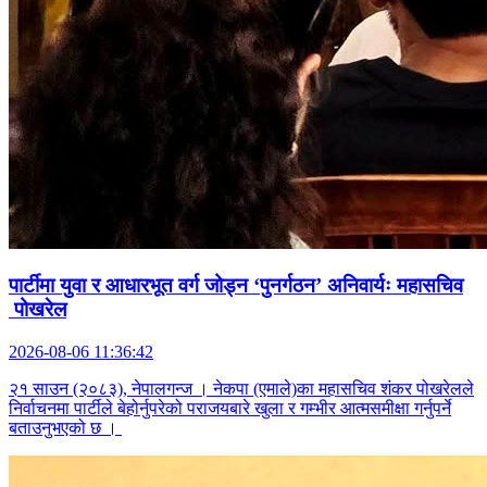
पार्टीमा युवा र आधारभूत वर्ग जोड्न ‘पुनर्गठन’ अनिवार्यः महासचिव
पोखरेल
2026-08-06 11:36:42
२१ साउन (२०८३), नेपालगन्ज । नेकपा (एमाले)का महासचिव शंकर पोखरेलले
निर्वाचनमा पार्टीले बेहोर्नुपरेको पराजयबारे खुला र गम्भीर आत्मसमीक्षा गर्नुपर्ने
बताउनुभएको छ ।