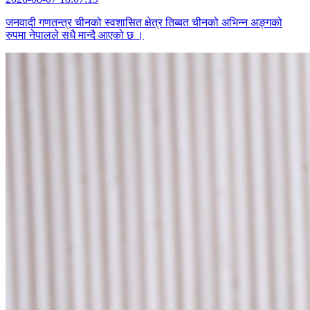
जनवादी गणतन्त्र चीनको स्वशासित क्षेत्र तिब्बत चीनको अभिन्न अङ्गको
रुपमा नेपालले सधै मान्दै आएको छ ।