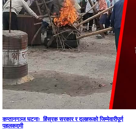
कप्तानगञ्ज घटनाः हिंस्रक सरकार र दलहरूको जिम्मेवारीपूर्ण
पहलकदमी