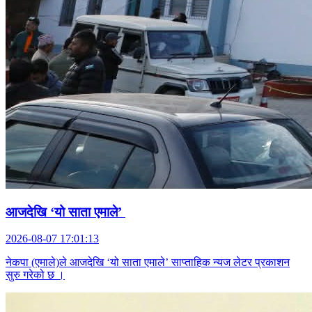
आजदेखि ‘यो साता एमाले’
2026-08-07 17:01:13
नेकपा (एमाले)ले आजदेखि ‘यो साता एमाले’ साप्ताहिक न्यज लेटर प्रकाशन
सुरु गरेको छ ।