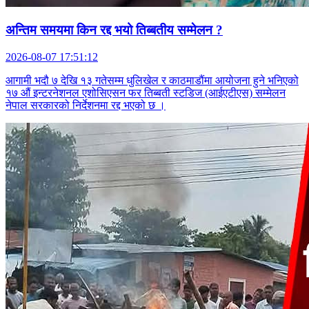
अन्तिम समयमा किन रद्द भयो तिब्बतीय सम्मेलन ?
2026-08-07 17:51:12
आगामी भदौ ७ देखि १३ गतेसम्म धुलिखेल र काठमाडौंमा आयोजना हुने भनिएको
१७ औं इन्टरनेशनल एशोसिएसन फर तिब्बती स्टडिज (आईएटीएस) सम्मेलन
नेपाल सरकारको निर्देशनमा रद्द भएको छ ।