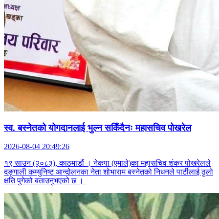
स्व. बस्नेतको योगदानलाई भुल्न सकिँदैनः महासचिव पोखरेल
2026-08-04 20:49:26
१९ साउन (२०८३), काठमाडौं । नेकपा (एमाले)का महासचिव शंकर पोखरेलले
दङ्गाली कम्युनिष्ट आन्दोलनका नेता शोभाराम बस्नेतको निधनले पार्टीलाई ठुलो
क्षति पुगेको बताउनुभएको छ ।