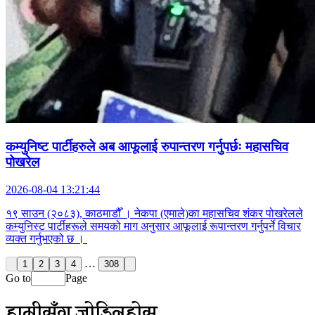
कम्युनिष्ट पार्टीहरुले अब आफूलाई रुपान्तरण गर्नुपर्छः महासचिव
पोखरेल
2026-08-04 13:21:44
१९ साउन (२०८३), काठमाडौँ । नेकपा (एमाले)का महासचिव शंकर पोखरेलले
कम्युनिस्ट पार्टीहरूले समयको माग अनुसार आफूलाई रूपान्तरण गर्नुपर्ने विचार
व्यक्त गर्नुभएको छ ।
…
1
2
3
4
308
Go to
Page
हामीसँग जोडिनुहोस्