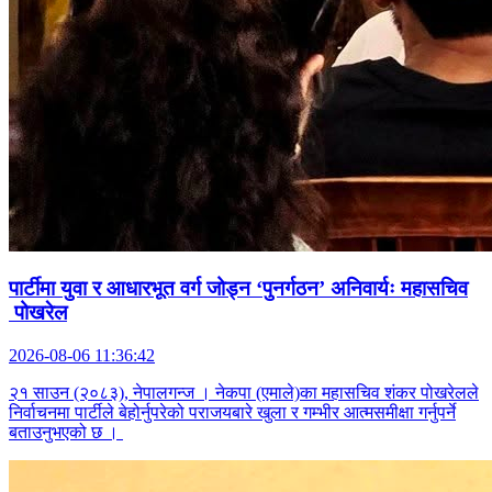
पार्टीमा युवा र आधारभूत वर्ग जोड्न ‘पुनर्गठन’ अनिवार्यः महासचिव
पोखरेल
2026-08-06 11:36:42
२१ साउन (२०८३), नेपालगन्ज । नेकपा (एमाले)का महासचिव शंकर पोखरेलले
निर्वाचनमा पार्टीले बेहोर्नुपरेको पराजयबारे खुला र गम्भीर आत्मसमीक्षा गर्नुपर्ने
बताउनुभएको छ ।