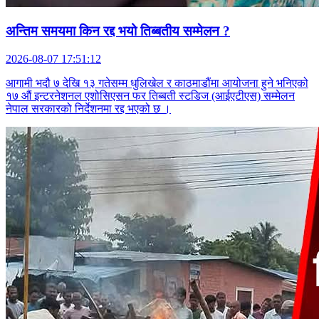
अन्तिम समयमा किन रद्द भयो तिब्बतीय सम्मेलन ?
2026-08-07 17:51:12
आगामी भदौ ७ देखि १३ गतेसम्म धुलिखेल र काठमाडौंमा आयोजना हुने भनिएको
१७ औं इन्टरनेशनल एशोसिएसन फर तिब्बती स्टडिज (आईएटीएस) सम्मेलन
नेपाल सरकारको निर्देशनमा रद्द भएको छ ।