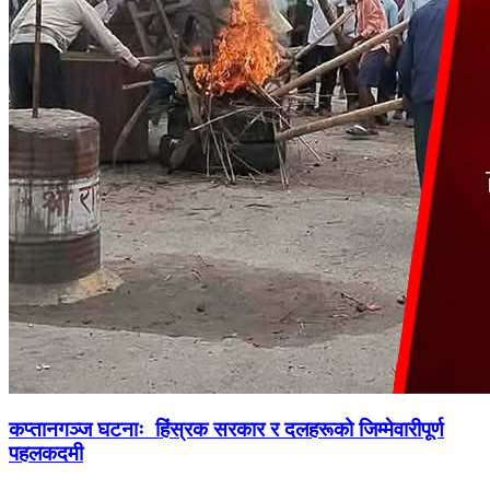
कप्तानगञ्ज घटनाः हिंस्रक सरकार र दलहरूको जिम्मेवारीपूर्ण
पहलकदमी