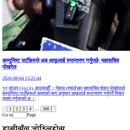
कम्युनिष्ट पार्टीहरुले अब आफूलाई रुपान्तरण गर्नुपर्छः महासचिव
पोखरेल
2026-08-04 13:21:44
१९ साउन (२०८३), काठमाडौँ । नेकपा (एमाले)का महासचिव शंकर पोखरेलले
कम्युनिस्ट पार्टीहरूले समयको माग अनुसार आफूलाई रूपान्तरण गर्नुपर्ने विचार
व्यक्त गर्नुभएको छ ।
…
1
2
3
4
308
Go to
Page
हामीसँग जोडिनुहोस्