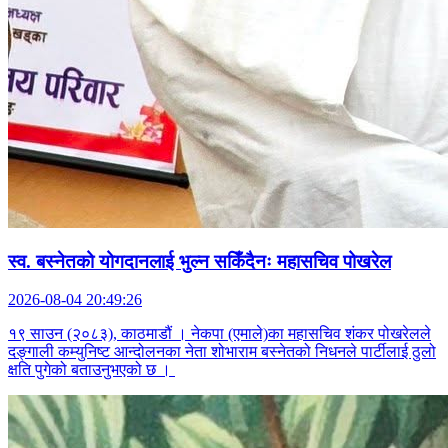
स्व. बस्नेतको योगदानलाई भुल्न सकिँदैनः महासचिव पोखरेल
2026-08-04 20:49:26
१९ साउन (२०८३), काठमाडौं । नेकपा (एमाले)का महासचिव शंकर पोखरेलले
दङ्गाली कम्युनिष्ट आन्दोलनका नेता शोभाराम बस्नेतको निधनले पार्टीलाई ठुलो
क्षति पुगेको बताउनुभएको छ ।