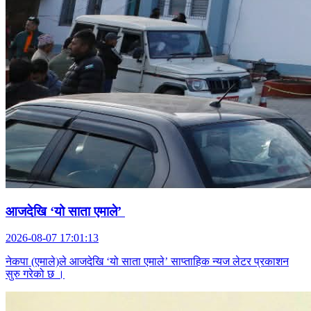
आजदेखि ‘यो साता एमाले’
2026-08-07 17:01:13
नेकपा (एमाले)ले आजदेखि ‘यो साता एमाले’ साप्ताहिक न्यज लेटर प्रकाशन
सुरु गरेको छ ।