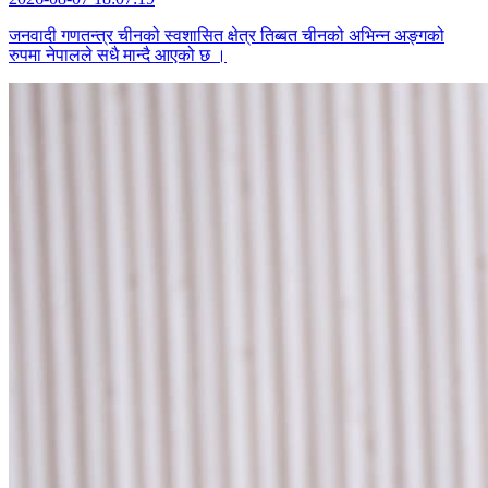
जनवादी गणतन्त्र चीनको स्वशासित क्षेत्र तिब्बत चीनको अभिन्न अङ्गको
रुपमा नेपालले सधै मान्दै आएको छ ।