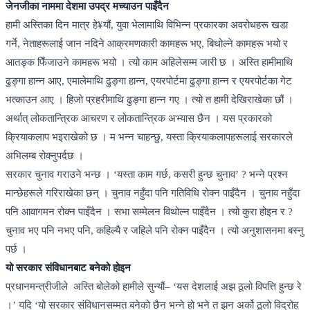
जेनजीका नाममा देशमा उपद्र मच्याउन पाइँदैन
हामी अस्तिका दिन मात्र हे¥यौं, युवा भेलामाथि विभिन्न प्रकारका अवरोधहरू खडा
गर्ने, नेताहरूलाई जान नदिने आक्रमणकारी कामहरू भए, बिथोल्ने कामहरू भयो र
आतङ्क फिँजाउने कामहरू भयो । त्यो काम अहिलेसम्म जारी छ । अस्ति हामीमाथि
ढुङ्गा हान्न आए, एमालेमाथि ढुङ्गा हान्न, एयरपोर्टमा ढुङ्गा हान्न र एयरपोर्टका गेट
भत्काउन आए । हिजो प्रहरीमाथि ढुङ्गा हान्न गए । त्यो त हामी देखिराखेका छौं ।
अर्थात् लोकतान्त्रिक आचरण र लोकतान्त्रिक अभ्यास छैन । यस प्रकारको
क्रियाकलाप भइराखेको छ । म भन्न चाहन्छु, यस्ता क्रियाकलापहरूलाई सरकारले
अभिलम्ब रोक्नुपर्दछ ।
सरकार चुनाव गराउने भन्छ । ‘यस्ता काम गर्छ, कसरी हुन्छ चुनाव’ ? भन्ने प्रश्न
मान्छेहरूले गरिराखेका छन् । चुनाव नहुँदा पनि गतिविधि रोक्न पाइँदैन । चुनाव नहुँदा
पनि आवागमन रोक्न पाइँदैन । सभा सम्मेलन विथोल्न पाइँदैन । त्यो कुरा होइन र ?
चुनाव भए पनि नभए पनि, कहिल्यै र जहिले पनि रोक्न पाइँदैन । त्यो अनुशासनमा बस्नु
पर्छ ।
यो सरकार संविधानबाट बनेको होइन
प्रधानमन्त्रीजीले अस्ति बोलेको हामीले सुन्यौं– ‘यस देशलाई अझ ठूलो विपत्ति हुन्छ रे
।’ यदि ‘यो सरकार संविधानसम्मत बनेको छैन भन्ने हो भने त झन अर्को ठूलो विद्रोह