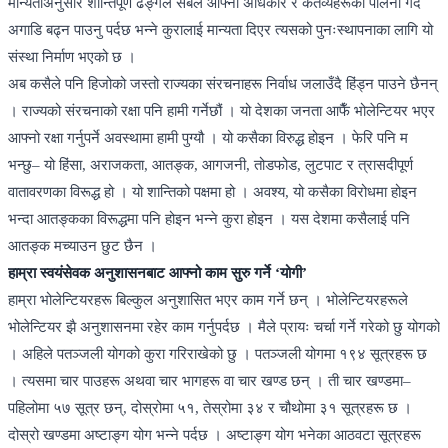
मान्यताअनुसार शान्तिपूर्ण ढङ्गले सबैले आफ्ना अधिकार र कर्तव्यहरूको पालना गर्दै
अगाडि बढ्न पाउनु पर्दछ भन्ने कुरालाई मान्यता दिएर त्यसको पुनःस्थापनाका लागि यो
संस्था निर्माण भएको छ ।
अब कसैले पनि हिजोको जस्तो राज्यका संरचनाहरू निर्वाध जलाउँदै हिंड्न पाउने छैनन्
। राज्यको संरचनाको रक्षा पनि हामी गर्नेछौं । यो देशका जनता आफैँ भोलेन्टियर भएर
आफ्नो रक्षा गर्नुपर्ने अवस्थामा हामी पुग्यौ । यो कसैका विरुद्ध होइन । फेरि पनि म
भन्छु– यो हिंसा, अराजकता, आतङ्क, आगजनी, तोडफोड, लुटपाट र त्रासदीपूर्ण
वातावरणका विरूद्ध हो । यो शान्तिको पक्षमा हो । अवश्य, यो कसैका विरोधमा होइन
भन्दा आतङ्कका विरूद्धमा पनि होइन भन्ने कुरा होइन । यस देशमा कसैलाई पनि
आतङ्क मच्याउन छुट छैन ।
हाम्रा स्वयंसेवक अनुशासनबाट आफ्नो काम सुरु गर्ने ‘योगी’
हाम्रा भोलेन्टियरहरू बिल्कुल अनुशासित भएर काम गर्ने छन् । भोलेन्टियरहरूले
भोलेन्टियर झै अनुशासनमा रहेर काम गर्नुपर्दछ । मैले प्रायः चर्चा गर्ने गरेको छु योगको
। अहिले पतञ्जली योगको कुरा गरिराखेको छु । पतञ्जली योगमा १९४ सूत्रहरू छ
। त्यसमा चार पाउहरू अथवा चार भागहरू वा चार खण्ड छन् । ती चार खण्डमा–
पहिलोमा ५७ सूत्र छन्, दोस्रोमा ५१, तेस्रोमा ३४ र चौथोमा ३१ सूत्रहरू छ ।
दोस्रो खण्डमा अष्टाङ्ग योग भन्ने पर्दछ । अष्टाङ्ग योग भनेका आठवटा सूत्रहरू