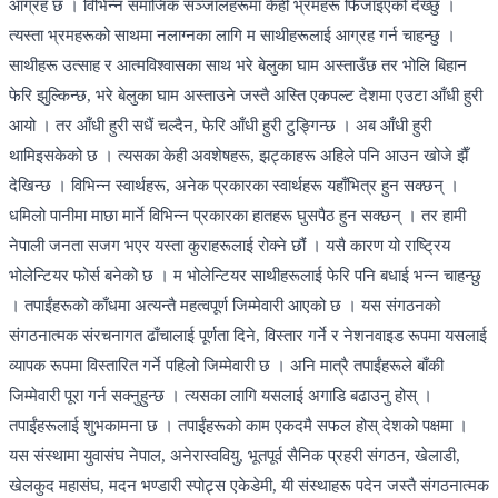
आग्रह छ । विभिन्न समाजिक सञ्जालहरूमा केही भ्रमहरू फिजाइएको देख्छु ।
त्यस्ता भ्रमहरूको साथमा नलाग्नका लागि म साथीहरूलाई आग्रह गर्न चाहन्छु ।
साथीहरू उत्साह र आत्मविश्वासका साथ भरे बेलुका घाम अस्ताउँछ तर भोलि बिहान
फेरि झुल्किन्छ, भरे बेलुका घाम अस्ताउने जस्तै अस्ति एकपल्ट देशमा एउटा आँधी हुरी
आयो । तर आँधी हुरी सधैं चल्दैन, फेरि आँधी हुरी टुङ्गिन्छ । अब आँधी हुरी
थामिइसकेको छ । त्यसका केही अवशेषहरू, झट्काहरू अहिले पनि आउन खोजे झैँ
देखिन्छ । विभिन्न स्वार्थहरू, अनेक प्रकारका स्वार्थहरू यहाँभित्र हुन सक्छन् ।
धमिलो पानीमा माछा मार्ने विभिन्न प्रकारका हातहरू घुसपैठ हुन सक्छन् । तर हामी
नेपाली जनता सजग भएर यस्ता कुराहरूलाई रोक्ने छौंं । यसै कारण यो राष्ट्रिय
भोलेन्टियर फोर्स बनेको छ । म भोलेन्टियर साथीहरूलाई फेरि पनि बधाई भन्न चाहन्छु
। तपाईंहरूको काँधमा अत्यन्तै महत्वपूर्ण जिम्मेवारी आएको छ । यस संगठनको
संगठनात्मक संरचनागत ढाँचालाई पूर्णता दिने, विस्तार गर्ने र नेशनवाइड रूपमा यसलाई
व्यापक रूपमा विस्तारित गर्ने पहिलो जिम्मेवारी छ । अनि मात्रै तपाईंहरूले बाँकी
जिम्मेवारी पूरा गर्न सक्नुहुन्छ । त्यसका लागि यसलाई अगाडि बढाउनु होस् ।
तपाईंहरूलाई शुभकामना छ । तपाईंहरूको काम एकदमै सफल होस् देशको पक्षमा ।
यस संस्थामा युवासंघ नेपाल, अनेरास्ववियु, भूतपूर्व सैनिक प्रहरी संगठन, खेलाडी,
खेलकुद महासंघ, मदन भण्डारी स्पोट्र्स एकेडेमी, यी संस्थाहरू पदेन जस्तै संगठनात्मक