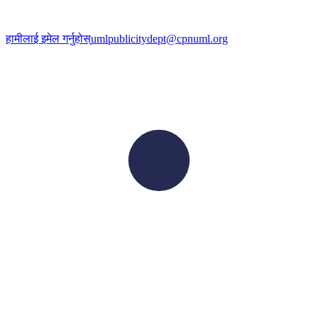
हामीलाई इमेल गर्नुहोस्
umlpublicitydept@cpnuml.org