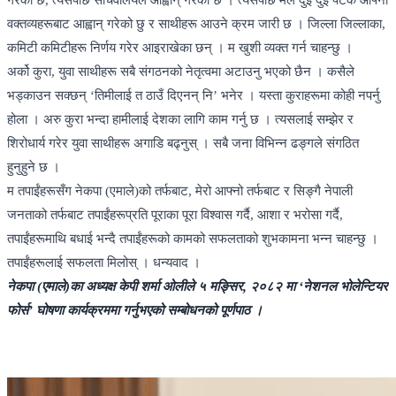
गरेको छ, त्यसपछि सचिवालयले आह्वान् गरेको छ । त्यसपछि मैले दुई दुई पटक आफ्ना
वक्तव्यहरूबाट आह्वान् गरेको छु र साथीहरू आउने क्रम जारी छ । जिल्ला जिल्लाका,
कमिटी कमिटीहरू निर्णय गरेर आइराखेका छन् । म खुशी व्यक्त गर्न चाहन्छु ।
अर्को कुरा, युवा साथीहरू सबै संगठनको नेतृत्वमा अटाउनु भएको छैन । कसैले
भड्काउन सक्छन् ‘तिमीलाई त ठाउँ दिएनन् नि’ भनेर । यस्ता कुराहरूमा कोही नपर्नु
होला । अरु कुरा भन्दा हामीलाई देशका लागि काम गर्नु छ । त्यसलाई सम्झेर र
शिरोधार्य गरेर युवा साथीहरू अगाडि बढ्नुस् । सबै जना विभिन्न ढङ्गले संगठित
हुनुहुने छ ।
म तपाईंहरूसँग नेकपा (एमाले)को तर्फबाट, मेरो आफ्नो तर्फबाट र सिङ्गै नेपाली
जनताको तर्फबाट तपाईंहरूप्रति पूराका पूरा विश्वास गर्दै, आशा र भरोसा गर्दै,
तपाईंहरूमाथि बधाई भन्दै तपाईंहरूको कामको सफलताको शुभकामना भन्न चाहन्छु ।
तपाईंहरूलाई सफलता मिलोस् । धन्यवाद ।
नेकपा (एमाले)का अध्यक्ष केपी शर्मा ओलीले ५ मङ्सिर, २०८२ मा ‘नेशनल भोलेन्टियर
फोर्स’ घोषणा कार्यक्रममा गर्नुभएको सम्बोधनको पूर्णपाठ ।