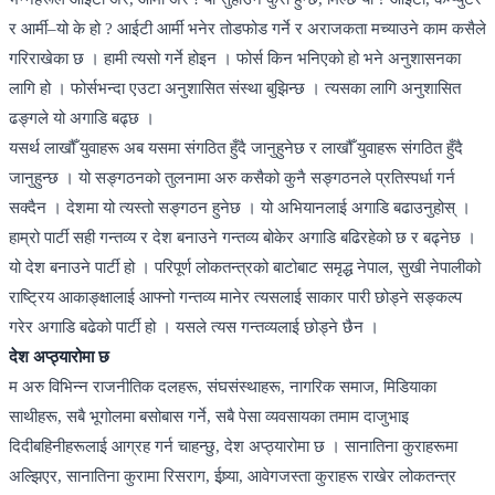
र आर्मी–यो के हो ? आईटी आर्मी भनेर तोडफोड गर्ने र अराजकता मच्याउने काम कसैले
गरिराखेका छ । हामी त्यसो गर्ने होइन । फोर्स किन भनिएको हो भने अनुशासनका
लागि हो । फोर्सभन्दा एउटा अनुशासित संस्था बुझिन्छ । त्यसका लागि अनुशासित
ढङ्गले यो अगाडि बढ्छ ।
यसर्थ लाखौँ युवाहरू अब यसमा संगठित हुँदै जानुहुनेछ र लाखौँ युवाहरू संगठित हुँदै
जानुहुन्छ । यो सङ्गठनको तुलनामा अरु कसैको कुनै सङ्गठनले प्रतिस्पर्धा गर्न
सक्दैन । देशमा यो त्यस्तो सङ्गठन हुनेछ । यो अभियानलाई अगाडि बढाउनुहोस् ।
हाम्रो पार्टी सही गन्तव्य र देश बनाउने गन्तव्य बोकेर अगाडि बढिरहेको छ र बढ्नेछ ।
यो देश बनाउने पार्टी हो । परिपूर्ण लोकतन्त्रको बाटोबाट समृद्ध नेपाल, सुखी नेपालीको
राष्ट्रिय आकाङ्क्षालाई आफ्नो गन्तव्य मानेर त्यसलाई साकार पारी छोड्ने सङ्कल्प
गरेर अगाडि बढेको पार्टी हो । यसले त्यस गन्तव्यलाई छोड्ने छैन ।
देश अप्ठ्यारोमा छ
म अरु विभिन्न राजनीतिक दलहरू, संघसंस्थाहरू, नागरिक समाज, मिडियाका
साथीहरू, सबै भूगोलमा बसोबास गर्ने, सबै पेसा व्यवसायका तमाम दाजुभाइ
दिदीबहिनीहरूलाई आग्रह गर्न चाहन्छु, देश अप्ठ्यारोमा छ । सानातिना कुराहरूमा
अल्झिएर, सानातिना कुरामा रिसराग, ईष्र्या, आवेगजस्ता कुराहरू राखेर लोकतन्त्र