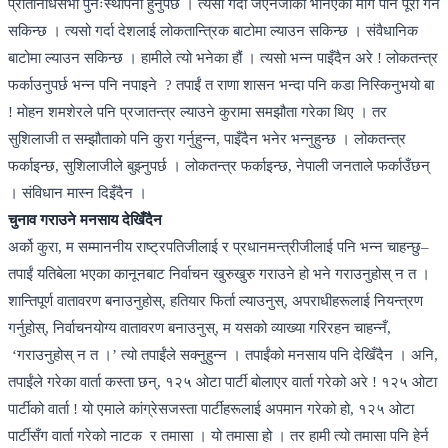
प्रतिनिधिसभा पुनःस्थापना हुनुपर्छ । त्यसो गर्दा जेएनजीका भनिएका माग पनि पूरा गर्न
सकिन्छ । त्यसो गर्दा देशलाई लोकतान्त्रिक बाटोमा ल्याउन सकिन्छ । संवैधानिक
बाटोमा ल्याउन सकिन्छ । हामीले त्यो भनेका हौं । त्यसो भन्न पाइँदैन अरे ! लोकतन्त्र
फर्काउनुपर्छ भन्न पनि नपाइने ? तपाईं त राणा शासन भन्दा पनि कडा निस्किनुभयो बा
! मोहन शमशेरले पनि प्रजातन्त्र ल्याउने कुरामा समझौता गरेका थिए । तर
सुशिलाजी त सम्झौताको पनि कुरा गर्नुहुन्न, पाइँदैन भनेर भन्नुहुन्छ । लोकतन्त्र
फर्काइन्छ, सुशिलाजीले बुझ्नुपर्छ । लोकतन्त्र फर्काइन्छ, नेपाली जनताले फर्काउँछन्
। संविधान मास्न दिइँदैन ।
चुनाव गराउने मनसाय देखिँदैन
अर्को कुरा, म सम्माननीय राष्ट्रपतिजीलाई र प्रधानमन्त्रीजीलाई पनि भन्न चाहन्छु–
तपाईं यतिबेला भएका कानूनबाट निर्वाचन खुरुखुरु गराउने हो भने गराउनुहोस् न त ।
शान्तिपूर्ण वातावरण बनाउनुहोस्, हतियार फिर्ता ल्याउनुस्, अपराधीहरूलाई नियन्त्रण
गर्नुहोस्, निर्वाचनयोग्य वातावरण बनाउनुस्, म यसको व्याख्या गरिरहन चाहन्नँ,
‘गराउनुहोस् न त ।’ त्यो तपाईंले सक्नुहुन्न । तपाईंको मनसाय पनि देखिँदैन । अनि,
तपाईंले गरेका वार्ता कस्ता छन्, १२५ ओटा पार्टी बोलाएर वार्ता गरेको अरे ! १२५ ओटा
पार्टीको वार्ता ! यो एमाले कांग्रेसजस्ता पार्टीहरूलाई अपमान गरेको हो, १२५ ओटा
पार्टीसँग वार्ता गरेको नाटक र तमासा । यो तमासा हो । तर हामी त्यो तमासा पनि हेर्न