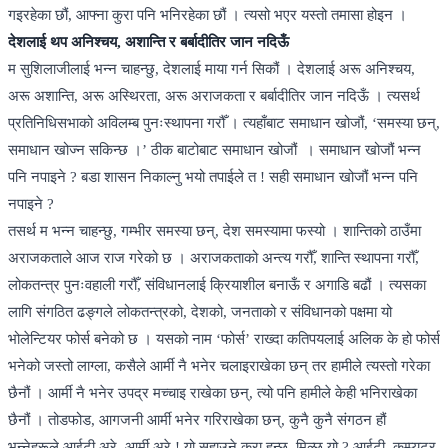
गइरहेका छौं, आफ्ना कुरा पनि भनिरहेका छौं । त्यसो भएर यस्तो तमासा होइन ।
देशलाई थप अनिश्चय, अशान्ति र बर्बादीतिर जान नदिऊँ
म सुशिलाजीलाई भन्न चाहन्छु, देशलाई माया गर्न सिकौं । देशलाई अरू अनिश्चय,
अरू अशान्ति, अरू अस्थिरता, अरू अराजकता र बर्बादीतिर जान नदिऊँ । त्यसर्थ
प्रतिनिधिसभाको अविलम्ब पुनःस्थापना गरौँ । त्यहाँबाट समाधान खोजौं, ‘समस्या छन्,
समाधान खोज्न सकिन्छ ।’ ठीक बाटोबाट समाधान खोजौं । समाधान खोजौं भन्न
पनि नपाइने ? बडा शासन निकाल्नु भयो तपाईले त ! सही समाधान खोजौं भन्न पनि
नपाइने ?
तसर्थ म भन्न चाहन्छु, गम्भीर समस्या छन्, देश समस्यामा फस्यो । शान्तिको ठाउँमा
अराजकताले आज राज गरेको छ । अराजकताको अन्त्य गरौँ, शान्ति स्थापना गरौँ,
लोकतन्त्र पुनःवहाली गरौँ, संविधानलाई क्रियाशील बनाऊँ र अगाडि बढौं । त्यसका
लागि संगठित ढङ्गले लोकतन्त्रको, देशको, जनताको र संविधानको पक्षमा यो
भोलेन्टियर फोर्स बनेको छ । यसको नाम ‘फोर्स’ राख्दा कतिपयलाई अलिक के हो फोर्स
भनेको जस्तो लाग्ला, कसैले आर्मी नै भनेर चलाइराखेका छन् तर हामीले त्यस्तो गरेका
छैनौं । आर्मी नै भनेर उपद्र मच्चाइ राखेका छन्, त्यो पनि हामीले केही भनिराखेका
छैनौं । तोडफोड, आगजनी आर्मी भनेर गरिराखेका छन्, कुनै कुनै संगठन हौं
भन्नेहरूले आईटी अरे, आर्मी अरे ! यो सुहाउने कुरा हुन्छ, मिल्छ यो ? आईटी, कम्प्युटर