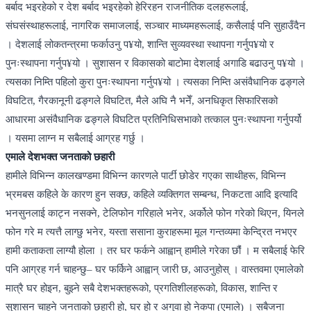
बर्बाद भइरहेको र देश बर्बाद भइरहेको हेरिरहन राजनीतिक दलहरूलाई,
संघसंस्थाहरूलाई, नागरिक समाजलाई, सञ्चार माध्यमहरूलाई, कसैलाई पनि सुहाउँदैन
। देशलाई लोकतन्त्रमा फर्काउनु प¥यो, शान्ति सुव्यवस्था स्थापना गर्नुप¥यो र
पुनःस्थापना गर्नुप¥यो । सुशासन र विकासको बाटोमा देशलाई अगाडि बढाउनु प¥यो ।
त्यसका निम्ति पहिलो कुरा पुनःस्थापना गर्नुप¥यो । त्यसका निम्ति असंवैधानिक ढङ्गले
विघटित, गैरकानूनी ढङ्गले विघटित, मैले अघि नै भनेँ, अनधिकृत सिफारिसको
आधारमा असंवैधानिक ढङ्गले विघटित प्रतिनिधिसभाको तत्काल पुनःस्थापना गर्नुपर्यो
। यसमा लाग्न म सबैलाई आग्रह गर्छु ।
एमाले देशभक्त जनताको छहारी
हामीले विभिन्न कालखण्डमा विभिन्न कारणले पार्टी छोडेर गएका साथीहरू, विभिन्न
भ्रमबस कहिले के कारण हुन सक्छ, कहिले व्यक्तिगत सम्बन्ध, निकटता आदि इत्यादि
भनसुनलाई काट्न नसक्ने, टेलिफोन गरिहाले भनेर, अर्कोले फोन गरेको थिएन, यिनले
फोन गरे म त्यत्तै लाग्छु भनेर, यस्ता ससाना कुराहरूमा मूल गन्तव्यमा केन्द्रित नभएर
हामी कताकता लाग्यौ होला । तर घर फर्कने आह्वान् हामीले गरेका छौंं । म सबैलाई फेरि
पनि आग्रह गर्न चाहन्छु– घर फर्किने आह्वान् जारी छ, आउनुहोस् । वास्तवमा एमालेको
मात्रै घर होइन, बुझ्ने सबै देशभक्तहरूको, प्रगतिशीलहरूको, विकास, शान्ति र
सुशासन चाहने जनताको छहारी हो, घर हो र अगुवा हो नेकपा (एमाले) । सबैजना