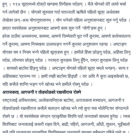
हुन् । १९४ सूत्रमध्ये दोस्रो खण्डमा तिनीहरू पर्दछन् । मैले योगको धेरै लामो चर्चा
गर्न लागेको छैन । योगको सुरुवात गर्दा पतञ्जली ऋषिले पहिलो सूत्र अर्धवाक्य
लेखेका छन्–अथ योगानुशासनम् । योग भनेको पहिला अनुशासनबाट सुरु गर्नु पर्दछ ।
हाम्रा स्वयंसेवक अनुशासनबाट आफ्नो काम सुरु गर्ने ‘योगी’हरू हुन् ।
हरेक ठाउँमा अध्ययनमा, काममा, आफ्नो जिम्मेवारी पूरा गर्ने कुरामा, आफ्नो कर्तव्यपालना
गर्ने कुरामा, आफ्ना नियमहरू उल्लघङ्न नगर्ने कुरामा अनुशासन रहन्छ । अष्टाङ्ग
योगका यम र नियम भन्ने पहिलो सूत्रहरू हुन् । हामीले हिंसा छोड्नु पर्दछ, अहिंसा लिनु
पर्दछ, लोभपाप छोड्नु पर्दछ । नराम्रा कुराहरू लिनु हुँदैन, राम्रा कुराहरू लिनु पर्दछ
। सत्यको बाटोमा हिंड्नु पर्दछ । अष्टाङ्ग योगको पहिलो सूत्र यमले भन्छन्– सत्य र
अहिंसाबाट प्रारम्भ गर । हामी त्यही बाटोमा हिंड्छौं । तर अघि नै कुरा आइसकेको छ,
यदि कसैले शान्ति भङ्ग गर्न खोज्छ भने हामीले रोक्नु पर्दछ ।
अराजकता, आगजनी र तोडफोडको राक्षसीराज रोक्ने
राष्ट्रलाई अस्थिरतामा, अलोकतान्त्रिक बाटोमा, अराजकता मच्याउन, आगजनी र
तोडफोडको राक्षसीराज कसैले चलाउन खोज्छ भने त्यो कुरा यस भोलेन्टियर संगठनले
रोक्ने छ । यो स्वयंसेवक संगठन प्राकृतिक विपत्ति पर्दा जनताको साथमा हुनेछ । त्यस
विपत्तिबाट जनतालाई कसरी राहत दिने, बाढी, पहिरो, आगजनी, आँधी, तुफान, भुइँचालो
कुनै पनि प्रकारका प्राकृतिक विपत्तिहरूमा जनताको साथमा सबैभन्दा पहिले पुग्ने छ ।