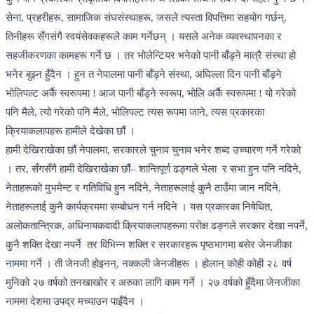
सेना, प्रहरीहरू, सामाजिक संघसंस्थाहरू, जसले त्यस्ता विपत्तिमा सहयोग गर्छन्,
तिनीहरू सँगसंगै स्वयंसेवकहरूले काम गर्नेछन् । यसले अनेक व्यवस्थापनका र
सहजीकरणका कामहरू गर्ने छ । तर भोलेन्टियर भनेको पानी बाँड्ने मात्रै संस्था हो
भनेर बुझ्न हुँदैन । हुन त नेपालमा पानी बाँड्ने संस्था, अघिल्ला दिन पानी बाँड्ने
भोलिपल्ट अर्कै स्वरूपमा ! आज पानी बाँड्ने स्वरूप, भोलि अर्कै स्वरूपमा ! यो गरेको
पनि मैले, त्यो गरेको पनि मैले, भोलिपल्ट त्यस रूपमा जाने, त्यस प्रकारका
क्रियाकलापहरू हामीले देखेका छौंं ।
हामी देखिराखेका छौं नेपालमा, सरकारले चुनाव चुनाव भनेर शब्द उच्चारण गर्ने गरेको
। तर, सँगसँगै हामी देखिराखेका छौंं– शान्तिपूर्ण ढङ्गले भेला र सभा हुन पनि नदिने,
नेताहरूको मुभमेन्ट र गतिविधि हुन नदिने, नेताहरूलाई कुनै ठाउँमा जान नदिने,
नेताहरूलाई कुनै कार्यक्रममा सम्बोधन गर्न नदिने । यस प्रकारका निषेधित,
अलोकतान्त्रिक, अधिनायकवादी क्रियाकलापहरूमा परोक्ष ढङ्गले सरकार देखा नपर्ने,
कुनै शक्ति देखा नपर्ने तर विभिन्न शक्ति र सरकारहरू पृष्ठभागमा बसेर जेनजीका
नाममा गर्ने । ती जेनजी होइनन्, नक्कली जेनजीहरू । होलान् कोही कोही २८ वर्ष
मुनिको २७ वर्षको तनखाखोर र अरुका लागि काम गर्ने । २७ वर्षको हुँदैमा जेनजीका
नाममा देशमा उपद्र मच्याउन पाइँदैन ।