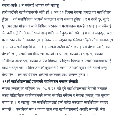
यसमा आऊँ । म सबैलाई आग्रह गर्न चाहन्छु ।
हामी पार्टीको महाधिवेशनतर्फ जाँदै छौं । अब २२ दिनमा नेकपा (एमाले)को महाधिवेशन
हुँदैछ । त्यो महाधिवेशन अत्यन्तै भव्यताका साथ सम्पन्न हुनेछ । र म देख्दै छु, सुन्दै
छु, त्यसलाई भाँड्नका लागि विभिन्न प्रकारका प्रयासहरू भइरहेका छन् । म सबैलाई
चेतावनी भनूँ कि चेतावनी भन्ने शब्द अलि चर्को हुन्छ भने सबैलाई म भन्न चाहन्छु, त्यस
प्रकारका सोच नै नबनाउनुस् । नेकपा (एमाले)को महाधिवेशन भाँड्ने सोच नबनाउनुस्
। एमाले आफ्नो महाधिवेशन गर्छ । आफ्ना ठाउँमा बसेर गर्छ । यस देशका लागि, यस
देशको रक्षा, यसको सार्वभौमसत्ता, यसको स्वाधीनता, यसको स्वतन्त्रता, यसको
भौगोलिक अखण्डता, यसका जायज हितहरू, राष्ट्रिय हितहरू र यसको स्वाभिमानलाई
माथि उठाएर गर्छ । किन टाउको दुखाउने ? त्यसमा टाउको दुख्छ भने हाम्रो भन्नु
केही छैन । तर महाधिवेशन अत्यन्तै भव्यताका साथ सम्पन्न हुनेछ ।
११औं महाधिवेशनलाई एकताको महाधिवेशन बनाएर लैजाऊँ
नेकपा (एमाले)को मङ्सिर २७, २८ र २९ गते हुने महाधिवेशनलाई नेपाली जनताले
एउटा ऐतिहासिक महाधिवेशनको रूपमा स्थापित गर्नेछन् र नेकपा (एमाले) यस कुरामा
सजग छ । म चाहन्छु, यस महाधिवेशनलाई हामी सबैले एकताको महाधिवेशन बनाएर
लैजाऊँ । फराकिलो मन र पनका साथ यस महाधिवेशनलाई अगाडि लैजाऊँ, मेरो