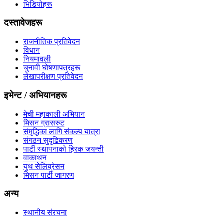
भिडियोहरू
दस्तावेजहरू
राजनीतिक प्रतिवेदन
विधान
नियमावली
चुनावी घोषणापत्रहरू
लेखापरीक्षण प्रतिवेदन
इभेन्ट / अभियानहरू
मेची महाकाली अभियान
मिसन ग्रासरुट
संमृद्धिका लागि संकल्प यात्रा
संगठन सुदृढिकरण
पार्टी स्थापनाको हिरक जयन्ती
वाकाथन
युथ सेलिब्रेसन
मिसन पार्टी जागरण
अन्य
स्थानीय संरचना