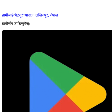
हामीलाई भेट्नुस्
च्यासल, ललितपुर, नेपाल
हामीसँग जोडिनुहोस्: