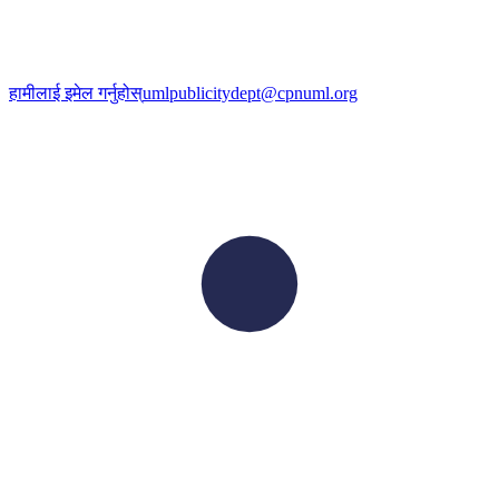
हामीलाई इमेल गर्नुहोस्
umlpublicitydept@cpnuml.org