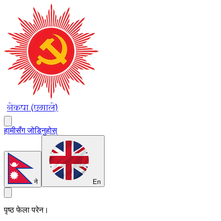
नेकपा (एमाले)
हामीसँग जोडिनुहोस्
ने
En
पृष्ठ फेला परेन।