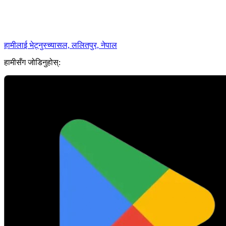
हामीलाई भेट्नुस्
च्यासल, ललितपुर, नेपाल
हामीसँग जोडिनुहोस्: