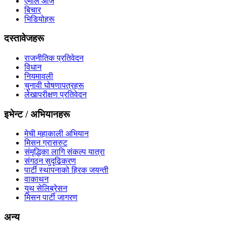
एमाले आज
बिचार
भिडियोहरू
दस्तावेजहरू
राजनीतिक प्रतिवेदन
विधान
नियमावली
चुनावी घोषणापत्रहरू
लेखापरीक्षण प्रतिवेदन
इभेन्ट / अभियानहरू
मेची महाकाली अभियान
मिसन ग्रासरुट
संमृद्धिका लागि संकल्प यात्रा
संगठन सुदृढिकरण
पार्टी स्थापनाको हिरक जयन्ती
वाकाथन
युथ सेलिब्रेसन
मिसन पार्टी जागरण
अन्य