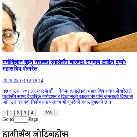
मनोविज्ञान बुझ्न नसक्दा एमालेसँग चारवटा समुदाय टाढिन पुग्योः
महासचिव पोखरेल
2026-08-03 12:18:14
१७ साउन (२०८३), काठमाडौँ । नेकपा (एमाले)का महासचिव शंकर पोखरेलले
पार्टीसँग स्पष्ट वैचारिक मार्गदर्शन र विकासको खाका भए पनि जनताको विश्वास
जोगाउन नसक्दा निर्वाचनमा पराजय भोग्नुपरेको बताउनुभएको छ ।
…
1
2
3
4
308
Go to
Page
हामीसँग जोडिनुहोस्