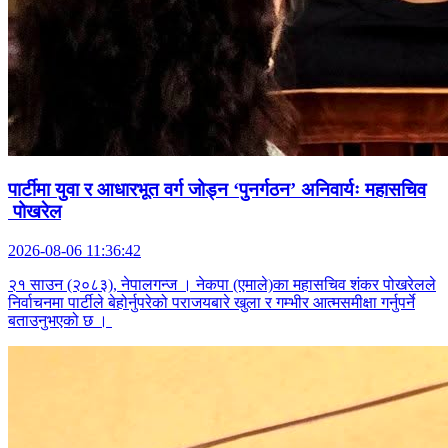
पार्टीमा युवा र आधारभूत वर्ग जोड्न ‘पुनर्गठन’ अनिवार्यः महासचिव
पोखरेल
2026-08-06 11:36:42
२१ साउन (२०८३), नेपालगन्ज । नेकपा (एमाले)का महासचिव शंकर पोखरेलले
निर्वाचनमा पार्टीले बेहोर्नुपरेको पराजयबारे खुला र गम्भीर आत्मसमीक्षा गर्नुपर्ने
बताउनुभएको छ ।