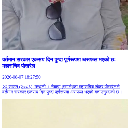
वर्तमान सरकार एकसय दिन पुग्दा पूर्णरूपमा असफल भएको छः
महासचिव पोखरेल
2026-08-07 18:27:50
२२ साउन (२०८३), मन्थली । नेकपा (एमाले)का महासचिव शंकर पोखरेलले
वर्तमान सरकार एकसय दिन पुग्दा पूर्णरूपमा असफल भएको बताउनुभएको छ ।