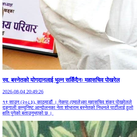
स्व. बस्नेतको योगदानलाई भुल्न सकिँदैनः महासचिव पोखरेल
2026-08-04 20:49:26
१९ साउन (२०८३), काठमाडौं । नेकपा (एमाले)का महासचिव शंकर पोखरेलले
दङ्गाली कम्युनिष्ट आन्दोलनका नेता शोभाराम बस्नेतको निधनले पार्टीलाई ठुलो
क्षति पुगेको बताउनुभएको छ ।