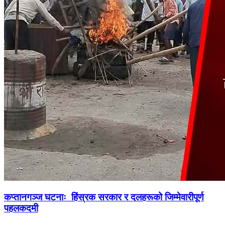
कप्तानगञ्ज घटनाः हिंस्रक सरकार र दलहरूको जिम्मेवारीपूर्ण
पहलकदमी