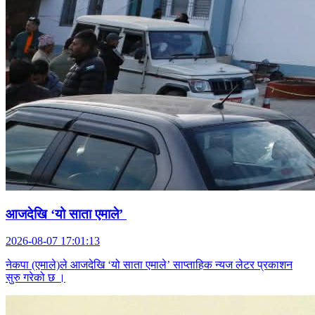
आजदेखि ‘यो साता एमाले’
2026-08-07 17:01:13
नेकपा (एमाले)ले आजदेखि ‘यो साता एमाले’ साप्ताहिक न्यज लेटर प्रकाशन
सुरु गरेको छ ।