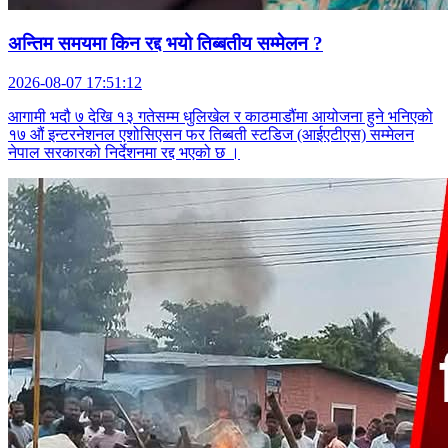
अन्तिम समयमा किन रद्द भयो तिब्बतीय सम्मेलन ?
2026-08-07 17:51:12
आगामी भदौ ७ देखि १३ गतेसम्म धुलिखेल र काठमाडौंमा आयोजना हुने भनिएको
१७ औं इन्टरनेशनल एशोसिएसन फर तिब्बती स्टडिज (आईएटीएस) सम्मेलन
नेपाल सरकारको निर्देशनमा रद्द भएको छ ।