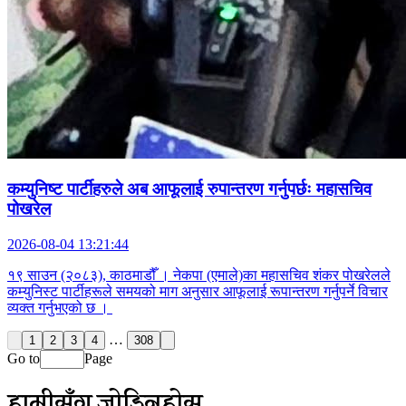
कम्युनिष्ट पार्टीहरुले अब आफूलाई रुपान्तरण गर्नुपर्छः महासचिव
पोखरेल
2026-08-04 13:21:44
१९ साउन (२०८३), काठमाडौँ । नेकपा (एमाले)का महासचिव शंकर पोखरेलले
कम्युनिस्ट पार्टीहरूले समयको माग अनुसार आफूलाई रूपान्तरण गर्नुपर्ने विचार
व्यक्त गर्नुभएको छ ।
…
1
2
3
4
308
Go to
Page
हामीसँग जोडिनुहोस्