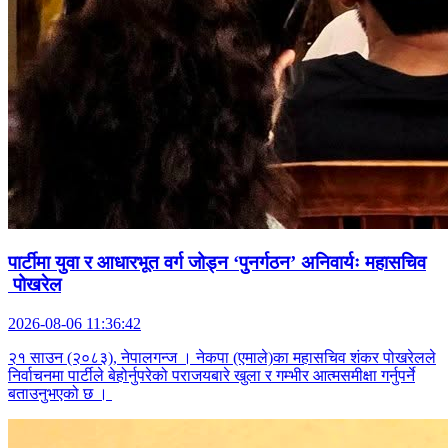
पार्टीमा युवा र आधारभूत वर्ग जोड्न ‘पुनर्गठन’ अनिवार्यः महासचिव
पोखरेल
2026-08-06 11:36:42
२१ साउन (२०८३), नेपालगन्ज । नेकपा (एमाले)का महासचिव शंकर पोखरेलले
निर्वाचनमा पार्टीले बेहोर्नुपरेको पराजयबारे खुला र गम्भीर आत्मसमीक्षा गर्नुपर्ने
बताउनुभएको छ ।