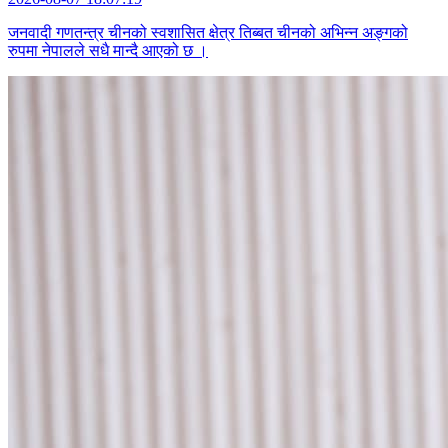
जनवादी गणतन्त्र चीनको स्वशासित क्षेत्र तिब्बत चीनको अभिन्न अङ्गको
रुपमा नेपालले सधै मान्दै आएको छ ।