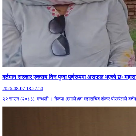
वर्तमान सरकार एकसय दिन पुग्दा पूर्णरूपमा असफल भएको छः महा
2026-08-07 18:27:50
२२ साउन (२०८३), मन्थली । नेकपा (एमाले)का महासचिव शंकर पोखरेलले वर्