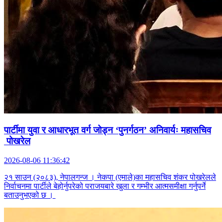
पार्टीमा युवा र आधारभूत वर्ग जोड्न ‘पुनर्गठन’ अनिवार्यः महासचिव
पोखरेल
2026-08-06 11:36:42
२१ साउन (२०८३), नेपालगन्ज । नेकपा (एमाले)का महासचिव शंकर पोखरेलले
निर्वाचनमा पार्टीले बेहोर्नुपरेको पराजयबारे खुला र गम्भीर आत्मसमीक्षा गर्नुपर्ने
बताउनुभएको छ ।