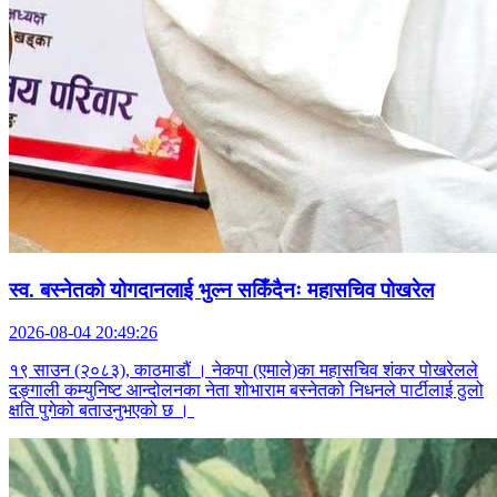
स्व. बस्नेतको योगदानलाई भुल्न सकिँदैनः महासचिव पोखरेल
2026-08-04 20:49:26
१९ साउन (२०८३), काठमाडौं । नेकपा (एमाले)का महासचिव शंकर पोखरेलले
दङ्गाली कम्युनिष्ट आन्दोलनका नेता शोभाराम बस्नेतको निधनले पार्टीलाई ठुलो
क्षति पुगेको बताउनुभएको छ ।