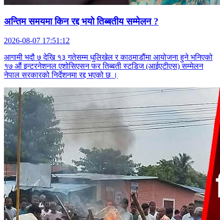
अन्तिम समयमा किन रद्द भयो तिब्बतीय सम्मेलन ?
2026-08-07 17:51:12
आगामी भदौ ७ देखि १३ गतेसम्म धुलिखेल र काठमाडौंमा आयोजना हुने भनिएको
१७ औं इन्टरनेशनल एशोसिएसन फर तिब्बती स्टडिज (आईएटीएस) सम्मेलन
नेपाल सरकारको निर्देशनमा रद्द भएको छ ।