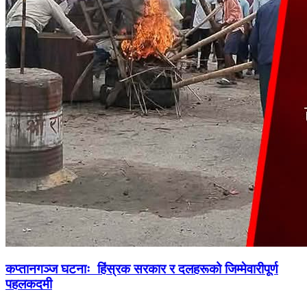
कप्तानगञ्ज घटनाः हिंस्रक सरकार र दलहरूको जिम्मेवारीपूर्ण
पहलकदमी