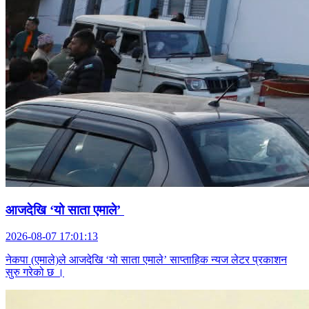
आजदेखि ‘यो साता एमाले’
2026-08-07 17:01:13
नेकपा (एमाले)ले आजदेखि ‘यो साता एमाले’ साप्ताहिक न्यज लेटर प्रकाशन
सुरु गरेको छ ।