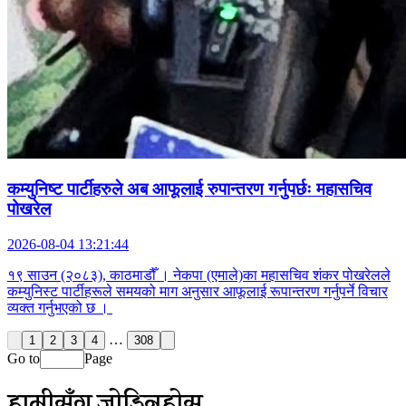
कम्युनिष्ट पार्टीहरुले अब आफूलाई रुपान्तरण गर्नुपर्छः महासचिव
पोखरेल
2026-08-04 13:21:44
१९ साउन (२०८३), काठमाडौँ । नेकपा (एमाले)का महासचिव शंकर पोखरेलले
कम्युनिस्ट पार्टीहरूले समयको माग अनुसार आफूलाई रूपान्तरण गर्नुपर्ने विचार
व्यक्त गर्नुभएको छ ।
…
1
2
3
4
308
Go to
Page
हामीसँग जोडिनुहोस्