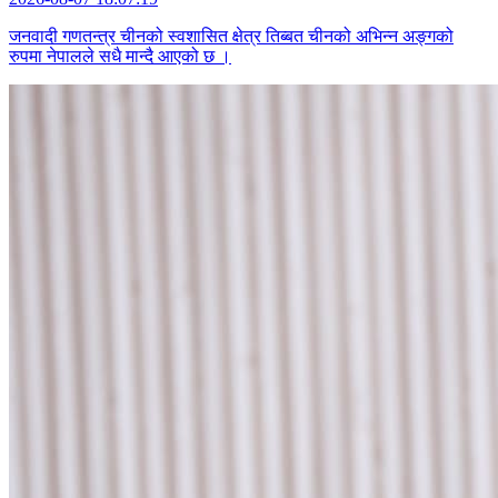
जनवादी गणतन्त्र चीनको स्वशासित क्षेत्र तिब्बत चीनको अभिन्न अङ्गको
रुपमा नेपालले सधै मान्दै आएको छ ।