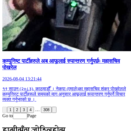
कम्युनिष्ट पार्टीहरुले अब आफूलाई रुपान्तरण गर्नुपर्छः महासचिव
पोखरेल
2026-08-04 13:21:44
१९ साउन (२०८३), काठमाडौँ । नेकपा (एमाले)का महासचिव शंकर पोखरेलले
कम्युनिस्ट पार्टीहरूले समयको माग अनुसार आफूलाई रूपान्तरण गर्नुपर्ने विचार
व्यक्त गर्नुभएको छ ।
…
1
2
3
4
308
Go to
Page
हामीसँग जोडिनुहोस्