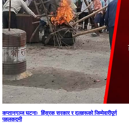
कप्तानगञ्ज घटनाः हिंस्रक सरकार र दलहरूको जिम्मेवारीपूर्ण
पहलकदमी