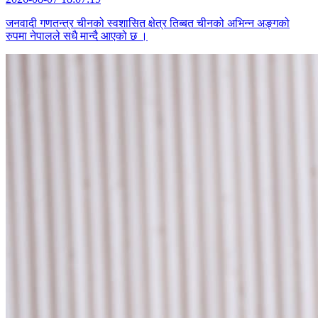
जनवादी गणतन्त्र चीनको स्वशासित क्षेत्र तिब्बत चीनको अभिन्न अङ्गको
रुपमा नेपालले सधै मान्दै आएको छ ।