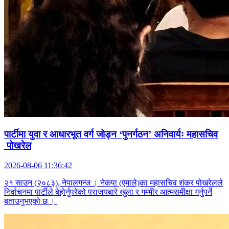
पार्टीमा युवा र आधारभूत वर्ग जोड्न ‘पुनर्गठन’ अनिवार्यः महासचिव
पोखरेल
2026-08-06 11:36:42
२१ साउन (२०८३), नेपालगन्ज । नेकपा (एमाले)का महासचिव शंकर पोखरेलले
निर्वाचनमा पार्टीले बेहोर्नुपरेको पराजयबारे खुला र गम्भीर आत्मसमीक्षा गर्नुपर्ने
बताउनुभएको छ ।