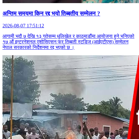
अन्तिम समयमा किन रद्द भयो तिब्बतीय सम्मेलन ?
2026-08-07 17:51:12
आगामी भदौ ७ देखि १३ गतेसम्म धुलिखेल र काठमाडौंमा आयोजना हुने भनिएको
१७ औं इन्टरनेशनल एशोसिएसन फर तिब्बती स्टडिज (आईएटीएस) सम्मेलन
नेपाल सरकारको निर्देशनमा रद्द भएको छ ।