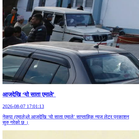
आजदेखि ‘यो साता एमाले’
2026-08-07 17:01:13
नेकपा (एमाले)ले आजदेखि ‘यो साता एमाले’ साप्ताहिक न्यज लेटर प्रकाशन
सुरु गरेको छ ।