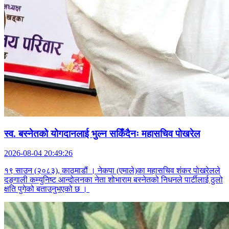
स्व. बस्नेतको योगदानलाई भुल्न सकिँदैनः महासचिव पोखरेल
2026-08-04 20:49:26
१९ साउन (२०८३), काठमाडौं । नेकपा (एमाले)का महासचिव शंकर पोखरेलले
दङ्गाली कम्युनिष्ट आन्दोलनका नेता शोभाराम बस्नेतको निधनले पार्टीलाई ठुलो
क्षति पुगेको बताउनुभएको छ ।