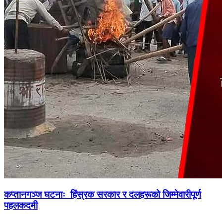
कप्तानगञ्ज घटनाः हिंस्रक सरकार र दलहरूको जिम्मेवारीपूर्ण
पहलकदमी