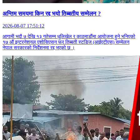
अन्तिम समयमा किन रद्द भयो तिब्बतीय सम्मेलन ?
2026-08-07 17:51:12
आगामी भदौ ७ देखि १३ गतेसम्म धुलिखेल र काठमाडौंमा आयोजना हुने भनिएको
१७ औं इन्टरनेशनल एशोसिएसन फर तिब्बती स्टडिज (आईएटीएस) सम्मेलन
नेपाल सरकारको निर्देशनमा रद्द भएको छ ।