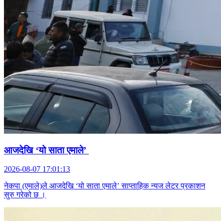
आजदेखि ‘यो साता एमाले’
2026-08-07 17:01:13
नेकपा (एमाले)ले आजदेखि ‘यो साता एमाले’ साप्ताहिक न्यज लेटर प्रकाशन
सुरु गरेको छ ।