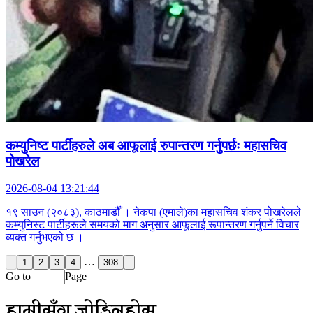
कम्युनिष्ट पार्टीहरुले अब आफूलाई रुपान्तरण गर्नुपर्छः महासचिव
पोखरेल
2026-08-04 13:21:44
१९ साउन (२०८३), काठमाडौँ । नेकपा (एमाले)का महासचिव शंकर पोखरेलले
कम्युनिस्ट पार्टीहरूले समयको माग अनुसार आफूलाई रूपान्तरण गर्नुपर्ने विचार
व्यक्त गर्नुभएको छ ।
…
1
2
3
4
308
Go to
Page
हामीसँग जोडिनुहोस्