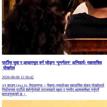
पार्टीमा युवा र आधारभूत वर्ग जोड्न ‘पुनर्गठन’ अनिवार्यः महासचिव
पोखरेल
2026-08-06 11:36:42
२१ साउन (२०८३), नेपालगन्ज । नेकपा (एमाले)का महासचिव शंकर पोखरेलले
निर्वाचनमा पार्टीले बेहोर्नुपरेको पराजयबारे खुला र गम्भीर आत्मसमीक्षा गर्नुपर्ने
बताउनुभएको छ ।