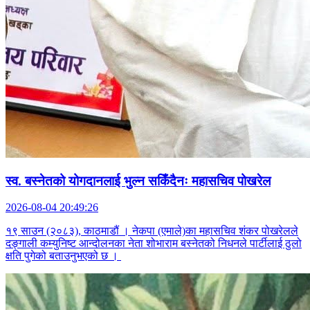
स्व. बस्नेतको योगदानलाई भुल्न सकिँदैनः महासचिव पोखरेल
2026-08-04 20:49:26
१९ साउन (२०८३), काठमाडौं । नेकपा (एमाले)का महासचिव शंकर पोखरेलले
दङ्गाली कम्युनिष्ट आन्दोलनका नेता शोभाराम बस्नेतको निधनले पार्टीलाई ठुलो
क्षति पुगेको बताउनुभएको छ ।