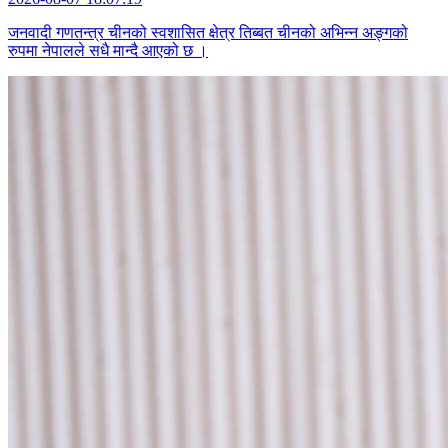
जनवादी गणतन्त्र चीनको स्वशासित क्षेत्र तिब्बत चीनको अभिन्न अङ्गको
रुपमा नेपालले सधै मान्दै आएको छ ।