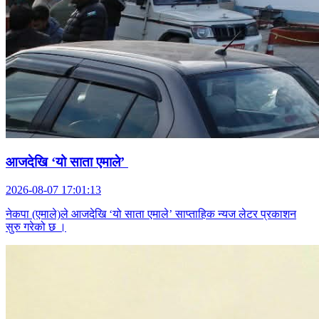
आजदेखि ‘यो साता एमाले’
2026-08-07 17:01:13
नेकपा (एमाले)ले आजदेखि ‘यो साता एमाले’ साप्ताहिक न्यज लेटर प्रकाशन
सुरु गरेको छ ।