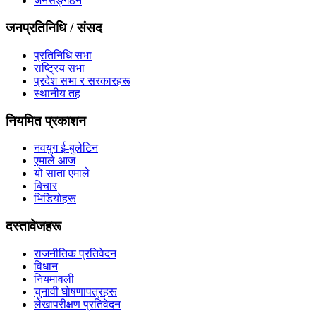
जनसङ्गठन
जनप्रतिनिधि / संसद
प्रतिनिधि सभा
राष्ट्रिय सभा
प्रदेश सभा र सरकारहरू
स्थानीय तह
नियमित प्रकाशन
नवयुग ई-बुलेटिन
एमाले आज
यो साता एमाले
बिचार
भिडियोहरू
दस्तावेजहरू
राजनीतिक प्रतिवेदन
विधान
नियमावली
चुनावी घोषणापत्रहरू
लेखापरीक्षण प्रतिवेदन