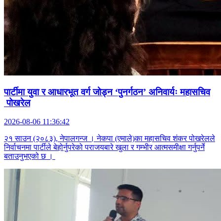
पार्टीमा युवा र आधारभूत वर्ग जोड्न ‘पुनर्गठन’ अनिवार्यः महासचिव
पोखरेल
2026-08-06 11:36:42
२१ साउन (२०८३), नेपालगन्ज । नेकपा (एमाले)का महासचिव शंकर पोखरेलले
निर्वाचनमा पार्टीले बेहोर्नुपरेको पराजयबारे खुला र गम्भीर आत्मसमीक्षा गर्नुपर्ने
बताउनुभएको छ ।