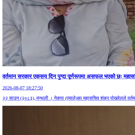
वर्तमान सरकार एकसय दिन पुग्दा पूर्णरूपमा असफल भएको छः महा
2026-08-07 18:27:50
२२ साउन (२०८३), मन्थली । नेकपा (एमाले)का महासचिव शंकर पोखरेलले वर्